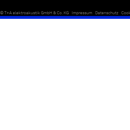
© T+A elektroakustik GmbH & Co. KG
Impressum
Datenschutz
Cook