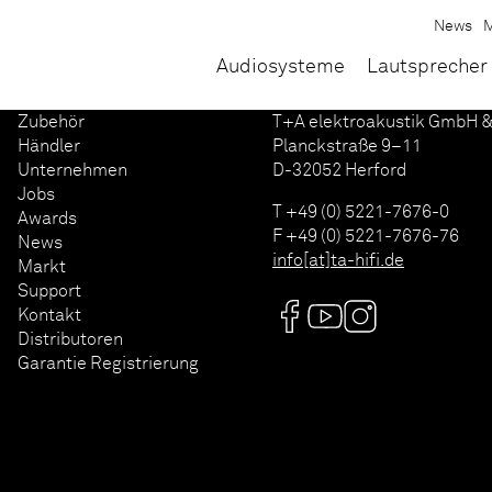
News
M
Audiosysteme
Lautsprecher
Zubehör
T+A elektroakustik GmbH &
Händler
Planckstraße 9–11
Unternehmen
D-32052 Herford
Jobs
T +49 (0) 5221-7676-0
Awards
F +49 (0) 5221-7676-76
News
info[at]ta-hifi.de
Markt
Support
Kontakt
Distributoren
Garantie Registrierung