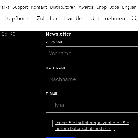
arkt
Support
Kontakt
Distributoren
Awards
Shop
Jobs
English
→
×
Kopfhörer
Zubehör
Händler
Unternehmen
 Co. KG
Newsletter
VORNAME
NACHNAME
E-MAIL
Indem Sie fortfahren, akzeptieren Sie
unsere Datenschutzerklärung.