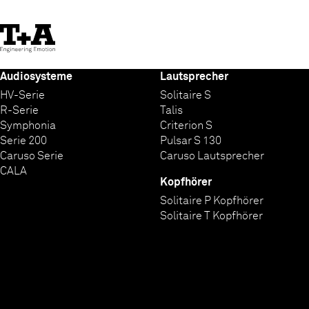
Skip
to
Content
Audiosysteme
Lautsprecher
HV-Serie
Solitaire S
R-Serie
Talis
Symphonia
Criterion S
Serie 200
Pulsar S 130
Caruso Serie
Caruso Lautsprecher
CALA
Kopfhörer
Solitaire P Kopfhörer
Solitaire T Kopfhörer