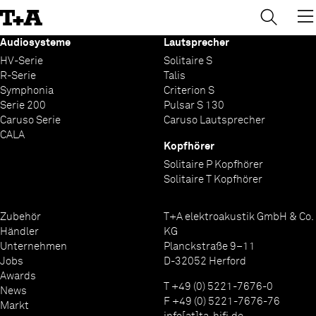
→
×
Skip
to
Content
Audiosysteme
Lautsprecher
HV-Serie
Solitaire S
R-Serie
Talis
Symphonia
Criterion S
Serie 200
Pulsar S 130
Caruso Serie
Caruso Lautsprecher
CALA
Kopfhörer
Solitaire P Kopfhörer
Solitaire T Kopfhörer
Zubehör
T+A elektroakustik GmbH & Co.
Händler
KG
Unternehmen
Planckstraße 9–11
Jobs
D-32052 Herford
Awards
T +49 (0) 5221-7676-0
News
F +49 (0) 5221-7676-76
Markt