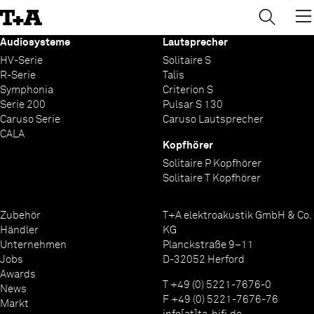
→
×
Skip
to
Content
Audiosysteme
Lautsprecher
HV-Serie
Solitaire S
R-Serie
Talis
Symphonia
Criterion S
Serie 200
Pulsar S 130
Caruso Serie
Caruso Lautsprecher
CALA
Kopfhörer
Solitaire P Kopfhörer
Solitaire T Kopfhörer
Zubehör
T+A elektroakustik GmbH & Co.
Händler
KG
Unternehmen
Planckstraße 9–11
Jobs
D-32052 Herford
Awards
T +49 (0) 5221-7676-0
News
F +49 (0) 5221-7676-76
Markt