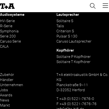
→
×
Skip
to
Content
Audiosysteme
Lautsprecher
HV-Serie
Solitaire S
R-Serie
Talis
Symphonia
Criterion S
Serie 200
Pulsar S 130
Caruso Serie
Caruso Lautsprecher
CALA
Kopfhörer
Solitaire P Kopfhörer
Solitaire T Kopfhörer
Zubehör
T+A elektroakustik GmbH & Co.
Händler
KG
Unternehmen
Planckstraße 9–11
Jobs
D-32052 Herford
Awards
T +49 (0) 5221-7676-0
News
F +49 (0) 5221-7676-76
Markt