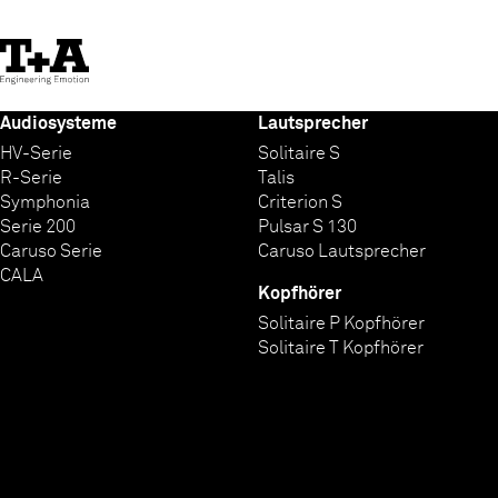
Skip
to
Content
Audiosysteme
Lautsprecher
HV-Serie
Solitaire S
R-Serie
Talis
Symphonia
Criterion S
Serie 200
Pulsar S 130
Caruso Serie
Caruso Lautsprecher
CALA
Kopfhörer
Solitaire P Kopfhörer
Solitaire T Kopfhörer