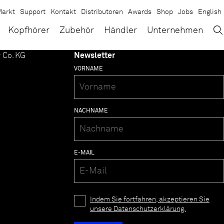
arkt
Support
Kontakt
Distributoren
Awards
Shop
Jobs
English
→
×
Kopfhörer
Zubehör
Händler
Unternehmen
 Co. KG
Newsletter
VORNAME
NACHNAME
E-MAIL
Indem Sie fortfahren, akzeptieren Sie
unsere Datenschutzerklärung.