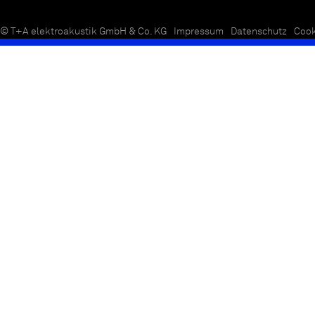
© T+A elektroakustik GmbH & Co. KG
Impressum
Datenschutz
Cook