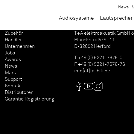
News
M
Audiosysteme
Lautsprecher
Zubehör
T+A elektroakustik GmbH &
Händler
Planckstraße 9–11
Unternehmen
D-32052 Herford
Jobs
T +49 (0) 5221-7676-0
Awards
F +49 (0) 5221-7676-76
News
info[at]ta-hifi.de
Markt
Support
Kontakt
Distributoren
Garantie Registrierung