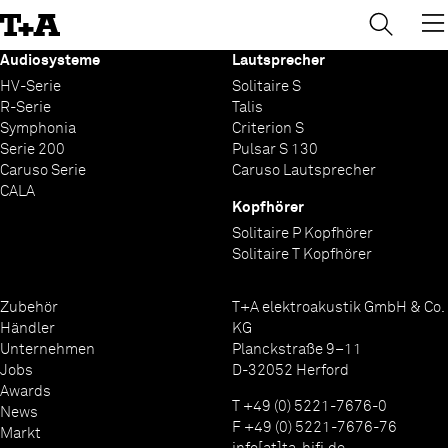
→
×
Skip
to
Content
Audiosysteme
Lautsprecher
HV-Serie
Solitaire S
R-Serie
Talis
Symphonia
Criterion S
Serie 200
Pulsar S 130
Caruso Serie
Caruso Lautsprecher
CALA
Kopfhörer
Solitaire P Kopfhörer
Solitaire T Kopfhörer
Zubehör
T+A elektroakustik GmbH & Co.
Händler
KG
Unternehmen
Planckstraße 9–11
Jobs
D-32052 Herford
Awards
T +49 (0) 5221-7676-0
News
F +49 (0) 5221-7676-76
Markt