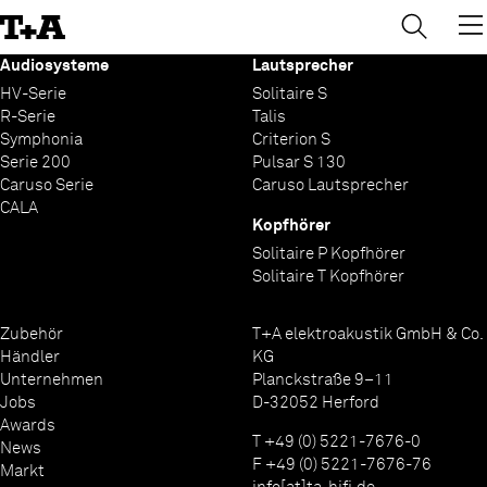
→
×
Skip
to
Content
Audiosysteme
Lautsprecher
HV-Serie
Solitaire S
R-Serie
Talis
Symphonia
Criterion S
Serie 200
Pulsar S 130
Caruso Serie
Caruso Lautsprecher
CALA
Kopfhörer
Solitaire P Kopfhörer
Solitaire T Kopfhörer
Zubehör
T+A elektroakustik GmbH & Co.
Händler
KG
Unternehmen
Planckstraße 9–11
Jobs
D-32052 Herford
Awards
T +49 (0) 5221-7676-0
News
F +49 (0) 5221-7676-76
Markt