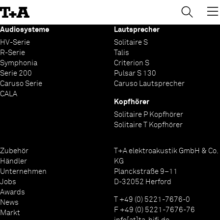
→
×
Skip
to
Content
Audiosysteme
Lautsprecher
HV-Serie
Solitaire S
R-Serie
Talis
Symphonia
Criterion S
Serie 200
Pulsar S 130
Caruso Serie
Caruso Lautsprecher
CALA
Kopfhörer
Solitaire P Kopfhörer
Solitaire T Kopfhörer
Zubehör
T+A elektroakustik GmbH & Co.
Händler
KG
Unternehmen
Planckstraße 9–11
Jobs
D-32052 Herford
Awards
T +49 (0) 5221-7676-0
News
F +49 (0) 5221-7676-76
Markt