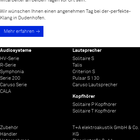
Mitarbeiter an beiden Tagen vor Ort sein.
Wir wünschen Ihnen einen angenehmen Tag bei der-perfekte-
Klang in Dudenhofen.
Mehr erfahren
Audiosysteme
Lautsprecher
HV-Serie
Solitaire S
R-Serie
Talis
Symphonia
Criterion S
Serie 200
Pulsar S 130
Caruso Serie
Caruso Lautsprecher
CALA
Kopfhörer
Solitaire P Kopfhörer
Solitaire T Kopfhörer
Zubehör
T+A elektroakustik GmbH & Co.
Händler
KG