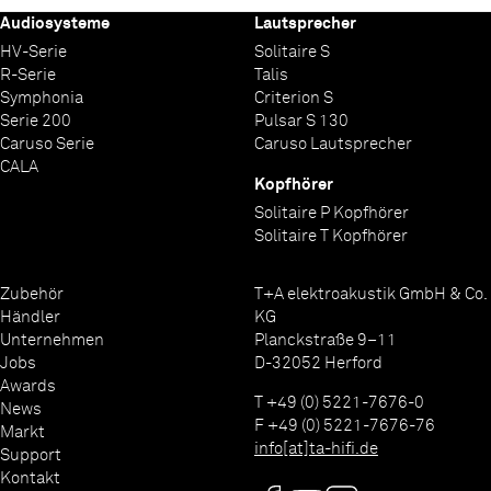
Audiosysteme
Lautsprecher
HV-Serie
Solitaire S
R-Serie
Talis
Symphonia
Criterion S
Serie 200
Pulsar S 130
Caruso Serie
Caruso Lautsprecher
CALA
Kopfhörer
Solitaire P Kopfhörer
Solitaire T Kopfhörer
Zubehör
T+A elektroakustik GmbH & Co.
Händler
KG
Unternehmen
Planckstraße 9–11
Jobs
D-32052 Herford
Awards
T +49 (0) 5221-7676-0
News
F +49 (0) 5221-7676-76
Markt
info[at]ta-hifi.de
Support
Kontakt