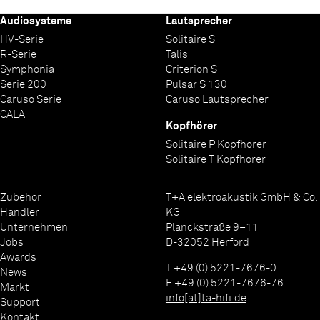
Audiosysteme
Lautsprecher
HV-Serie
Solitaire S
R-Serie
Talis
Symphonia
Criterion S
Serie 200
Pulsar S 130
Caruso Serie
Caruso Lautsprecher
CALA
Kopfhörer
Solitaire P Kopfhörer
Solitaire T Kopfhörer
Zubehör
T+A elektroakustik GmbH & Co.
Händler
KG
Unternehmen
Planckstraße 9–11
Jobs
D-32052 Herford
Awards
T +49 (0) 5221-7676-0
News
F +49 (0) 5221-7676-76
Markt
info[at]ta-hifi.de
Support
Kontakt