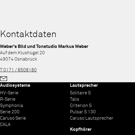
Kontaktdaten
Weber's Bild und Tonstudio Markus Weber
Auf dem Klushügel 20
49074 Osnabrück
T 0171 / 8508180
Audiosysteme
Lautsprecher
HV-Serie
Solitaire S
R-Serie
Talis
Symphonia
Criterion S
Serie 200
Pulsar S 130
Caruso Serie
Caruso Lautsprecher
CALA
Kopfhörer