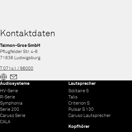
Kontaktdaten
Talmon-Gros GmbH
Pflugfelder Str. 4-6
71636 Ludwigsburg
T 07141 / 96000
Audiosysteme
Lautsprecher
HV-Serie
Solitaire S
R-Serie
Talis
Symphonia
Criterion S
Serie 200
Pulsar S 130
Caruso Serie
Caruso Lautsprecher
CALA
Kopfhörer