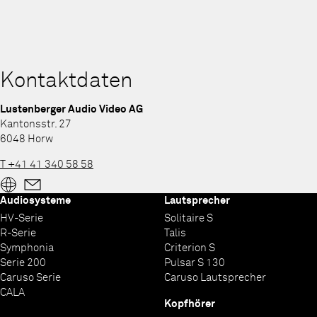
Kontaktdaten
Lustenberger Audio Video AG
Kantonsstr. 27
6048 Horw
T +41 41 340 58 58
Audiosysteme
Lautsprecher
HV-Serie
Solitaire S
R-Serie
Talis
Symphonia
Criterion S
Serie 200
Pulsar S 130
Caruso Serie
Caruso Lautsprecher
CALA
Kopfhörer