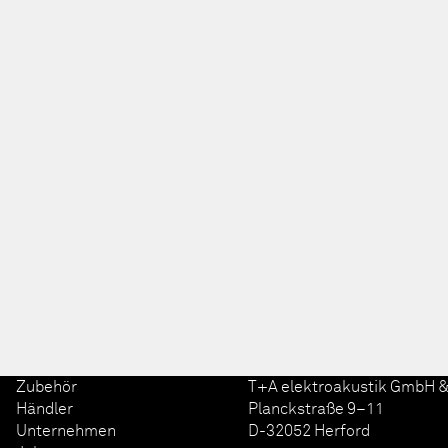
Zubehör
T+A elektroakustik GmbH &
Händler
Planckstraße 9–11
Unternehmen
D-32052 Herford