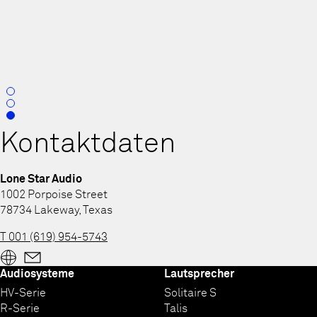
0
1
2
Kontaktdaten
Lone Star Audio
1002 Porpoise Street
78734 Lakeway, Texas
T 001 (619) 954-5743
Audiosysteme
Lautsprecher
HV-Serie
Solitaire S
R-Serie
Talis