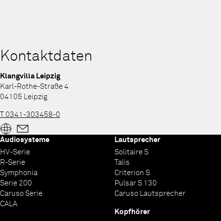
Kontaktdaten
Klangvilla Leipzig
Karl-Rothe-Straße 4
04105 Leipzig
T 0341-303458-0
Audiosysteme
Lautsprecher
HV-Serie
Solitaire S
R-Serie
Talis
Symphonia
Criterion S
Serie 200
Pulsar S 130
Caruso Serie
Caruso Lautsprecher
CALA
Kopfhörer