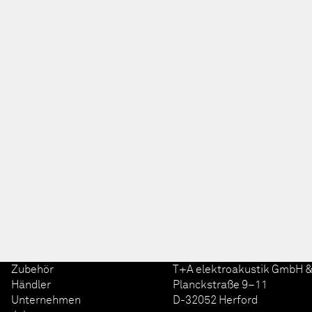
Zubehör
T+A elektroakustik GmbH &
Händler
Planckstraße 9–11
Unternehmen
D-32052 Herford