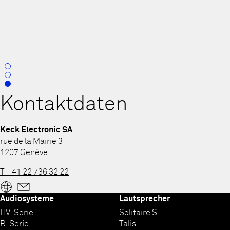
0
1
2
Kontaktdaten
Keck Electronic SA
rue de la Mairie 3
1207 Genève
T +41 22 736 32 22
Audiosysteme
Lautsprecher
HV-Serie
Solitaire S
R-Serie
Talis