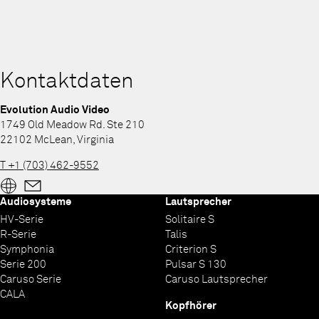
Kontaktdaten
Evolution Audio Video
1749 Old Meadow Rd. Ste 210
22102 McLean, Virginia
T +1 (703) 462-9552
Audiosysteme
Lautsprecher
HV-Serie
Solitaire S
R-Serie
Talis
Symphonia
Criterion S
Serie 200
Pulsar S 130
Caruso Serie
Caruso Lautsprecher
CALA
Kopfhörer