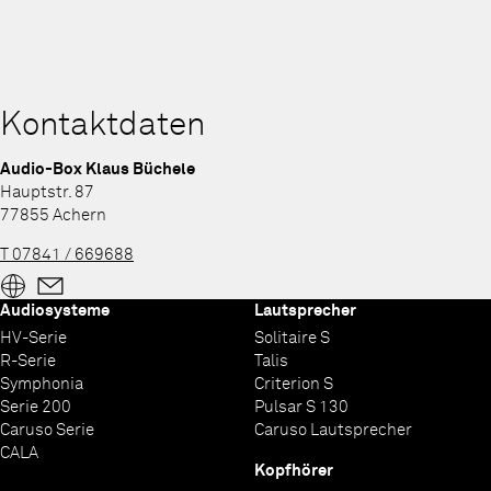
Kontaktdaten
Audio-Box Klaus Büchele
Hauptstr. 87
77855 Achern
T 07841 / 669688
Audiosysteme
Lautsprecher
HV-Serie
Solitaire S
R-Serie
Talis
Symphonia
Criterion S
Serie 200
Pulsar S 130
Caruso Serie
Caruso Lautsprecher
CALA
Kopfhörer