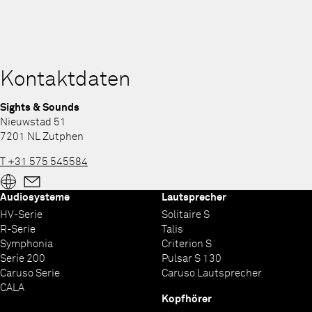
Kontaktdaten
Sights & Sounds
Nieuwstad 51
7201 NL Zutphen
T +31 575 545584
Audiosysteme
Lautsprecher
HV-Serie
Solitaire S
R-Serie
Talis
Symphonia
Criterion S
Serie 200
Pulsar S 130
Caruso Serie
Caruso Lautsprecher
CALA
Kopfhörer