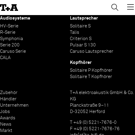
→
×
Skip
to
Content
Audiosysteme
Lautsprecher
HV-Serie
Solitaire S
R-Serie
Talis
Symphonia
Criterion S
Serie 200
Pulsar S 130
Caruso Serie
Caruso Lautsprecher
CALA
Kopfhörer
Solitaire P Kopfhörer
Solitaire T Kopfhörer
Zubehör
T+A elektroakustik GmbH & Co.
Händler
KG
Unternehmen
Planckstraße 9–11
Jobs
D-32052 Herford
Awards
T +49 (0) 5221-7676-0
News
F +49 (0) 5221-7676-76
Markt