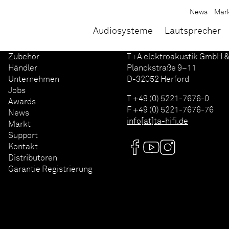
News
Mar
Audiosysteme
Lautsprecher
Zubehör
T+A elektroakustik GmbH &
Händler
Planckstraße 9–11
Unternehmen
D-32052 Herford
Jobs
T +49 (0) 5221-7676-0
Awards
F +49 (0) 5221-7676-76
News
info[at]ta-hifi.de
Markt
Support
Kontakt
Distributoren
Garantie Registrierung