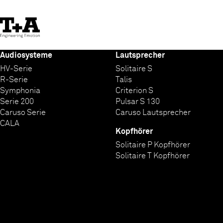
Skip
to
Content
Audiosysteme
Lautsprecher
HV-Serie
Solitaire S
R-Serie
Talis
Symphonia
Criterion S
Serie 200
Pulsar S 130
Caruso Serie
Caruso Lautsprecher
CALA
Kopfhörer
Solitaire P Kopfhörer
Solitaire T Kopfhörer