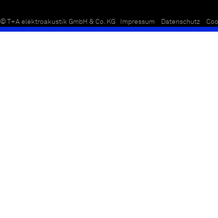
© T+A elektroakustik GmbH & Co. KG
Impressum
Datenschutz
Coo