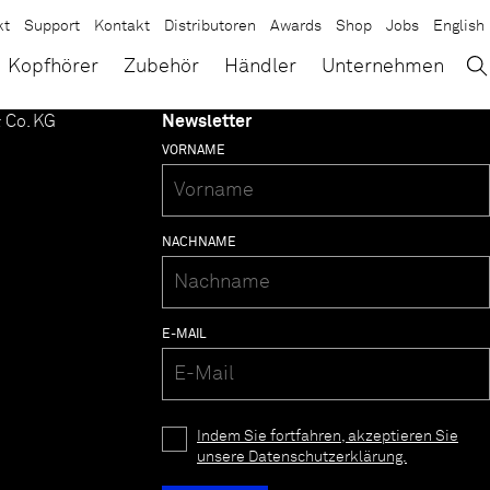
kt
Support
Kontakt
Distributoren
Awards
Shop
Jobs
English
→
×
Kopfhörer
Zubehör
Händler
Unternehmen
 Co. KG
Newsletter
VORNAME
NACHNAME
E-MAIL
Indem Sie fortfahren, akzeptieren Sie
unsere Datenschutzerklärung.