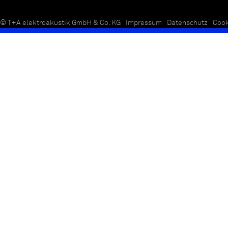
© T+A elektroakustik GmbH & Co. KG
Impressum
Datenschutz
Cook