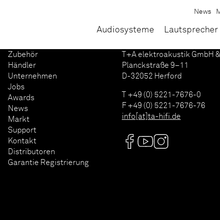
News
M
Audiosysteme
Lautsprecher
Zubehör
T+A elektroakustik GmbH &
Händler
Planckstraße 9–11
Unternehmen
D-32052 Herford
Jobs
T +49 (0) 5221-7676-0
Awards
F +49 (0) 5221-7676-76
News
info[at]ta-hifi.de
Markt
Support
Kontakt
Distributoren
Garantie Registrierung