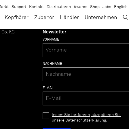
arkt
Support
Kontakt
Distributoren
Awards
Shop
Jobs
English
→
×
Kopfhörer
Zubehör
Händler
Unternehmen
 Co. KG
Newsletter
VORNAME
NACHNAME
E-MAIL
Indem Sie fortfahren, akzeptieren Sie
unsere Datenschutzerklärung.