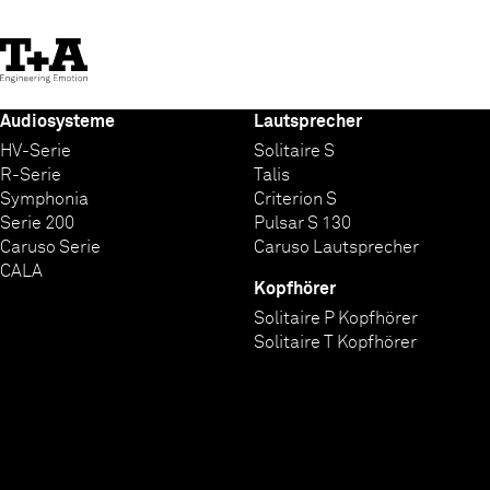
Skip
to
Content
Audiosysteme
Lautsprecher
HV-Serie
Solitaire S
R-Serie
Talis
Symphonia
Criterion S
Serie 200
Pulsar S 130
Caruso Serie
Caruso Lautsprecher
CALA
Kopfhörer
Solitaire P Kopfhörer
Solitaire T Kopfhörer