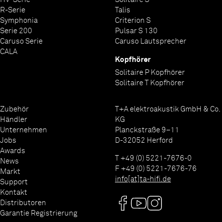
R-Serie
Talis
Symphonia
Criterion S
Serie 200
Pulsar S 130
Caruso Serie
Caruso Lautsprecher
CALA
Kopfhörer
Solitaire P Kopfhörer
Solitaire T Kopfhörer
Zubehör
T+A elektroakustik GmbH & Co.
Händler
KG
Unternehmen
Planckstraße 9–11
Jobs
D-32052 Herford
Awards
T +49 (0) 5221-7676-0
News
F +49 (0) 5221-7676-76
Markt
info[at]ta-hifi.de
Support
Kontakt
Distributoren
Garantie Registrierung